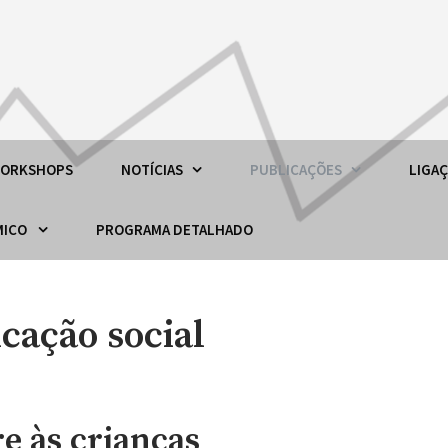
)
ORKSHOPS
NOTÍCIAS
PUBLICAÇÕES
LIGA
ÉMICO
PROGRAMA DETALHADO
cação social
re às crianças