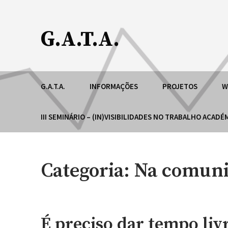
Skip
to
G.A.T.A.
content
Grupo de Apoio ao Trabalho Académico (ESE-IPP
G.A.T.A.
INFORMAÇÕES
PROJETOS
W
III SEMINÁRIO – (IN)VISIBILIDADES NO TRABALHO ACAD
Categoria:
Na comuni
É preciso dar tempo liv