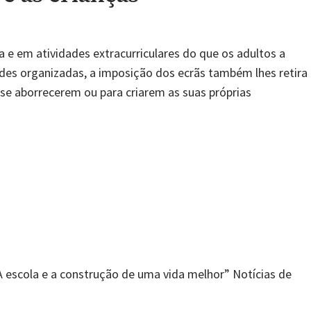
a e em atividades extracurriculares do que os adultos a
ades organizadas, a imposição dos ecrãs também lhes retira
se aborrecerem ou para criarem as suas próprias
"É
preciso
dar
tempo
livre
às
crianças"
“A escola e a construção de uma vida melhor” Notícias de