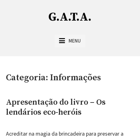
Skip
to
G.A.T.A.
content
Grupo de Apoio ao Trabalho Académico (ESE-IPP)
MENU
Categoria:
Informações
Apresentação do livro – Os
lendários eco-heróis
Acreditar na magia da brincadeira para preservar a