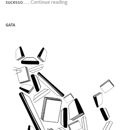
"Inquéritos
sucesso …
Continue reading
Pedagógicos"
GATA