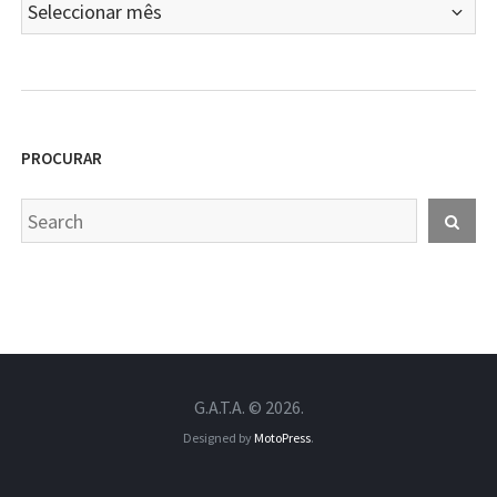
Artigos
PROCURAR
Search
Sear
for:
G.A.T.A. © 2026.
Designed by
MotoPress
.