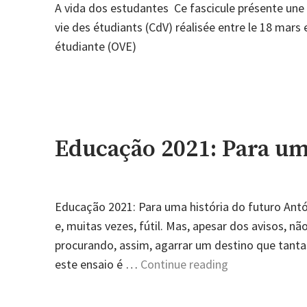
sup
A vida dos estudantes Ce fascicule présente une 
vie des étudiants (CdV) réalisée entre le 18 mars e
étudiante (OVE)
Educação 2021: Para um
Educação 2021: Para uma história do futuro Antó
e, muitas vezes, fútil. Mas, apesar dos avisos, n
procurando, assim, agarrar um destino que tanta
"Educação
este ensaio é …
Continue reading
2021:
Para