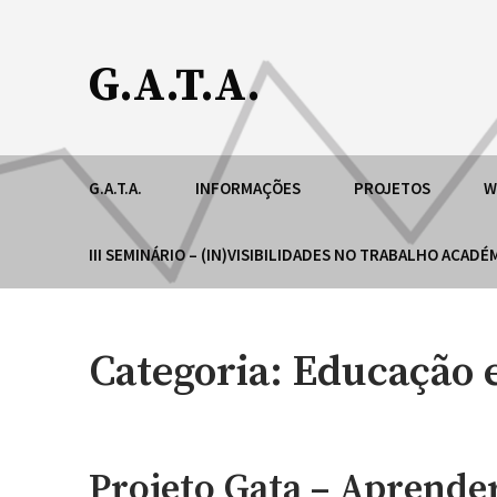
Skip
to
G.A.T.A.
content
Grupo de Apoio ao Trabalho Académico (ESE-IPP
G.A.T.A.
INFORMAÇÕES
PROJETOS
W
III SEMINÁRIO – (IN)VISIBILIDADES NO TRABALHO ACAD
Categoria:
Educação e
Projeto Gata – Aprende