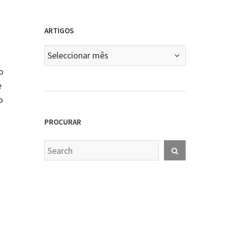
ARTIGOS
Artigos
o
e
o
PROCURAR
Search
Search
for: