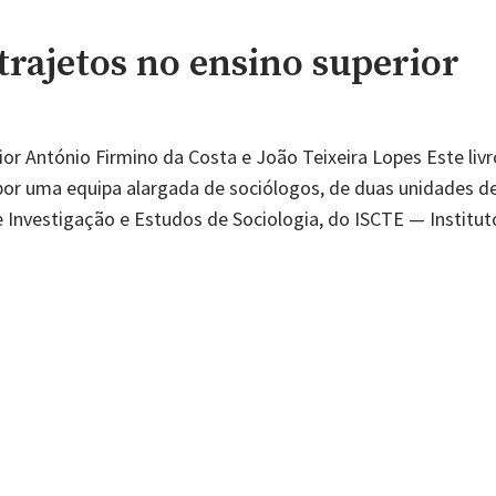
 trajetos no ensino superior
ior António Firmino da Costa e João Teixeira Lopes Este livr
 por uma equipa alargada de sociólogos, de duas unidades d
de Investigação e Estudos de Sociologia, do ISCTE — Institut
s
tudantes
us
jetos
sino