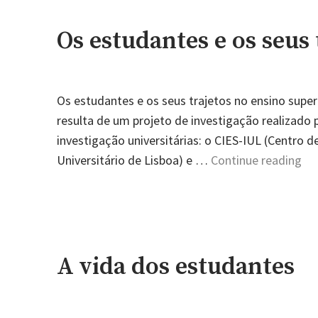
Os estudantes e os seus
Os estudantes e os seus trajetos no ensino super
resulta de um projeto de investigação realizado
investigação universitárias: o CIES-IUL (Centro 
"O
Universitário de Lisboa) e …
Continue reading
es
e
os
se
tra
A vida dos estudantes
no
en